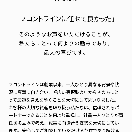
「
フ
ロ
ン
ト
ラ
イ
ン
に
任
せ
て
良
か
っ
た
」
そのようなお声をいただけることが、
私たちにとって何よりの励みであり、
最大の喜びです。
フロントラインは創業以来、一人ひとり異なる背景や状
況に真摯に向き合い、幅広い選択肢の中からその方にと
って最適な答えを導くことを大切にしてまいりました。
お客様の大切な資産を取り扱う私たちは、信頼されるパ
ートナーであることを何より重視し、社員一人ひとりが責
任ある立場で考え、誠実に向き合う姿勢を大切にしてい
ます。 安心してご相談していただける存在であり続ける