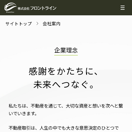
サイトトップ
会社案内
企業理念
感
謝
を
か
た
ち
に
、
未
来
へ
つ
な
ぐ
。
企業理念
代表挨拶
私たちは、不動産を通じて、大切な資産と想いを次へと繋
いでいきます。
会社概要
不動産取引は、人生の中でも大きな意思決定のひとつで